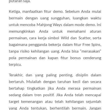
putaran saja.
Ketiga, manfaatkan fitur demo. Sebelum Anda mulai
bermain dengan uang sungguhan, luangkan waktu
untuk mencoba Mahjong Ways dalam mode demo. Ini
memungkinkan Anda untuk memahami aturan
permainan, cara kerja simbol Wild dan Scatter, serta
bagaimana pengganda bekerja dalam fitur Free Spins,
tanpa risiko kehilangan uang. Anda bisa “merasakan”
pola permainan dan kapan fitur bonus cenderung
terpicu.
Terakhir, dan yang paling penting, disiplin dalam
bertaruh. Mulailah dengan taruhan kecil dan secara
bertahap tingkatkan jika Anda merasa permainan
sedang dalam tren positif. Jika Anda telah mencapai
target kemenangan atau telah kehilangan sejumlah
yang Anda tentukan, berhentilah bermain. Jangan