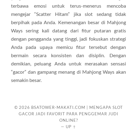
terbawa emosi untuk terus-menerus mencoba
mengejar “Scatter Hitam” jika slot sedang tidak
berpihak pada Anda. Kemenangan besar di Mahjong
Ways sering kali datang dari fitur putaran gratis
dengan pengganda yang tinggi, jadi fokuskan strategi
Anda pada upaya memicu fitur tersebut dengan
bermain secara konsisten dan disiplin. Dengan
demikian, peluang Anda untuk merasakan sensasi
“gacor” dan gampang menang di Mahjong Ways akan
semakin besar.
© 2026
BSATOWER-MAKATI.COM | MENGAPA SLOT
GACOR JADI FAVORIT PARA PENGGEMAR JUDI
ONLINE?
—
UP ↑