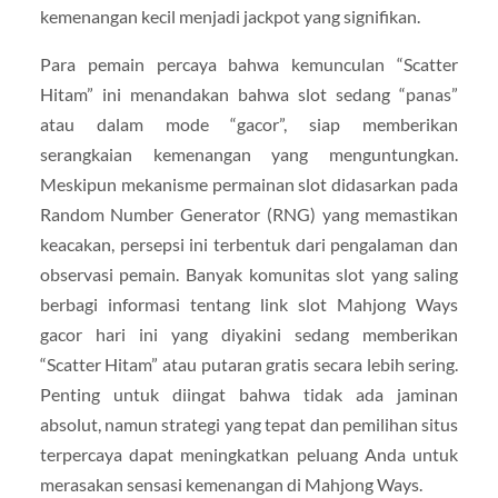
kemenangan kecil menjadi jackpot yang signifikan.
Para pemain percaya bahwa kemunculan “Scatter
Hitam” ini menandakan bahwa slot sedang “panas”
atau dalam mode “gacor”, siap memberikan
serangkaian kemenangan yang menguntungkan.
Meskipun mekanisme permainan slot didasarkan pada
Random Number Generator (RNG) yang memastikan
keacakan, persepsi ini terbentuk dari pengalaman dan
observasi pemain. Banyak komunitas slot yang saling
berbagi informasi tentang link slot Mahjong Ways
gacor hari ini yang diyakini sedang memberikan
“Scatter Hitam” atau putaran gratis secara lebih sering.
Penting untuk diingat bahwa tidak ada jaminan
absolut, namun strategi yang tepat dan pemilihan situs
terpercaya dapat meningkatkan peluang Anda untuk
merasakan sensasi kemenangan di Mahjong Ways.