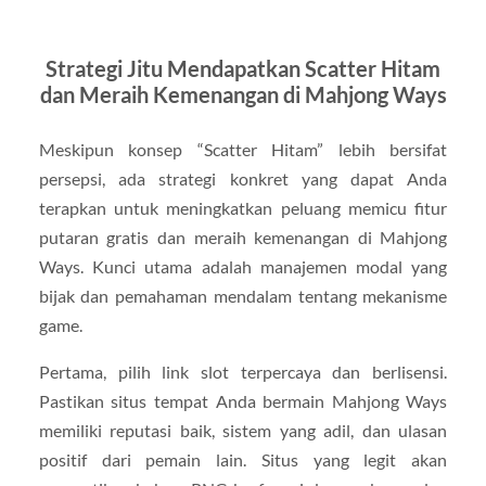
Strategi Jitu Mendapatkan Scatter Hitam
dan Meraih Kemenangan di Mahjong Ways
Meskipun konsep “Scatter Hitam” lebih bersifat
persepsi, ada strategi konkret yang dapat Anda
terapkan untuk meningkatkan peluang memicu fitur
putaran gratis dan meraih kemenangan di Mahjong
Ways. Kunci utama adalah manajemen modal yang
bijak dan pemahaman mendalam tentang mekanisme
game.
Pertama, pilih link slot terpercaya dan berlisensi.
Pastikan situs tempat Anda bermain Mahjong Ways
memiliki reputasi baik, sistem yang adil, dan ulasan
positif dari pemain lain. Situs yang legit akan