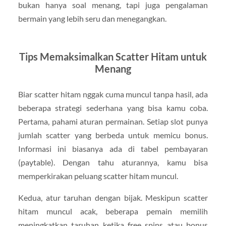
bukan hanya soal menang, tapi juga pengalaman
bermain yang lebih seru dan menegangkan.
Tips Memaksimalkan Scatter Hitam untuk
Menang
Biar scatter hitam nggak cuma muncul tanpa hasil, ada
beberapa strategi sederhana yang bisa kamu coba.
Pertama, pahami aturan permainan. Setiap slot punya
jumlah scatter yang berbeda untuk memicu bonus.
Informasi ini biasanya ada di tabel pembayaran
(paytable). Dengan tahu aturannya, kamu bisa
memperkirakan peluang scatter hitam muncul.
Kedua, atur taruhan dengan bijak. Meskipun scatter
hitam muncul acak, beberapa pemain memilih
meningkatkan taruhan ketika free spins atau bonus