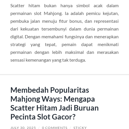
Scatter hitam bukan hanya simbol acak dalam
permainan slot Mahjong. Ia adalah pemicu kejutan,
pembuka jalan menuju fitur bonus, dan representasi
dari kekuatan tersembunyi dalam dunia permainan
digital. Dengan memahami fungsinya dan menerapkan
strategi yang tepat, pemain dapat menikmati
permainan dengan lebih maksimal dan merasakan
sensasi kemenangan yang tak terduga.
Membedah Popularitas
Mahjong Ways: Mengapa
Scatter Hitam Jadi Buruan
Pecinta Slot Gacor?
JULY 30, 2025
/
0 COMMENTS
/
STICKY