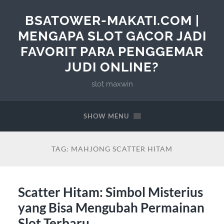
BSATOWER-MAKATI.COM |
MENGAPA SLOT GACOR JADI
FAVORIT PARA PENGGEMAR
JUDI ONLINE?
slot maxwin
SHOW MENU
TAG:
MAHJONG SCATTER HITAM
Scatter Hitam: Simbol Misterius
yang Bisa Mengubah Permainan
Slot Terbaru