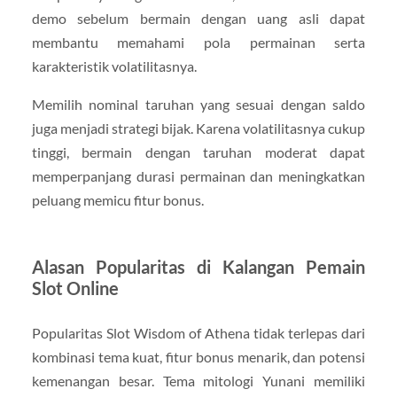
demo sebelum bermain dengan uang asli dapat
membantu memahami pola permainan serta
karakteristik volatilitasnya.
Memilih nominal taruhan yang sesuai dengan saldo
juga menjadi strategi bijak. Karena volatilitasnya cukup
tinggi, bermain dengan taruhan moderat dapat
memperpanjang durasi permainan dan meningkatkan
peluang memicu fitur bonus.
Alasan Popularitas di Kalangan Pemain
Slot Online
Popularitas Slot Wisdom of Athena tidak terlepas dari
kombinasi tema kuat, fitur bonus menarik, dan potensi
kemenangan besar. Tema mitologi Yunani memiliki