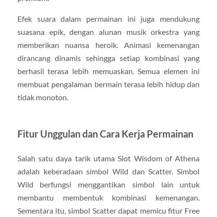
Efek suara dalam permainan ini juga mendukung
suasana epik, dengan alunan musik orkestra yang
memberikan nuansa heroik. Animasi kemenangan
dirancang dinamis sehingga setiap kombinasi yang
berhasil terasa lebih memuaskan. Semua elemen ini
membuat pengalaman bermain terasa lebih hidup dan
tidak monoton.
Fitur Unggulan dan Cara Kerja Permainan
Salah satu daya tarik utama Slot Wisdom of Athena
adalah keberadaan simbol Wild dan Scatter. Simbol
Wild berfungsi menggantikan simbol lain untuk
membantu membentuk kombinasi kemenangan.
Sementara itu, simbol Scatter dapat memicu fitur Free