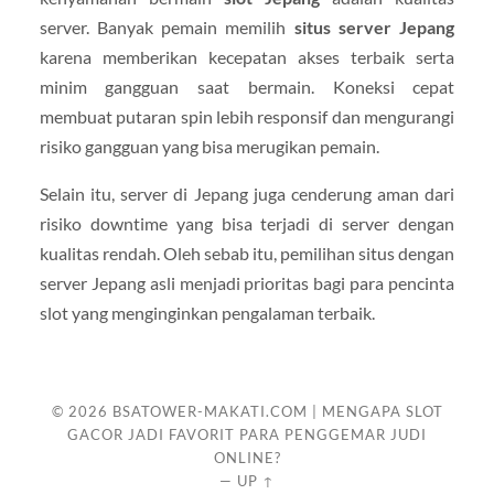
server. Banyak pemain memilih
situs server Jepang
karena memberikan kecepatan akses terbaik serta
minim gangguan saat bermain. Koneksi cepat
membuat putaran spin lebih responsif dan mengurangi
risiko gangguan yang bisa merugikan pemain.
Selain itu, server di Jepang juga cenderung aman dari
risiko downtime yang bisa terjadi di server dengan
kualitas rendah. Oleh sebab itu, pemilihan situs dengan
server Jepang asli menjadi prioritas bagi para pencinta
slot yang menginginkan pengalaman terbaik.
© 2026
BSATOWER-MAKATI.COM | MENGAPA SLOT
GACOR JADI FAVORIT PARA PENGGEMAR JUDI
ONLINE?
—
UP ↑