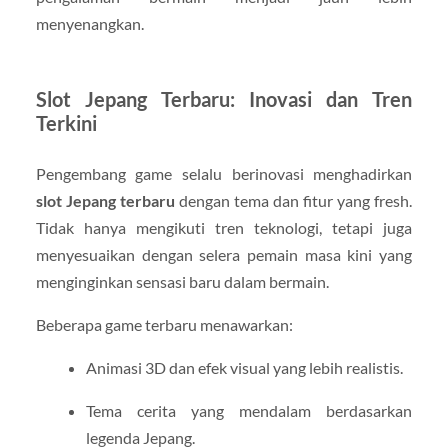
menyenangkan.
Slot Jepang Terbaru: Inovasi dan Tren
Terkini
Pengembang game selalu berinovasi menghadirkan
slot Jepang terbaru
dengan tema dan fitur yang fresh.
Tidak hanya mengikuti tren teknologi, tetapi juga
menyesuaikan dengan selera pemain masa kini yang
menginginkan sensasi baru dalam bermain.
Beberapa game terbaru menawarkan:
Animasi 3D dan efek visual yang lebih realistis.
Tema cerita yang mendalam berdasarkan
legenda Jepang.