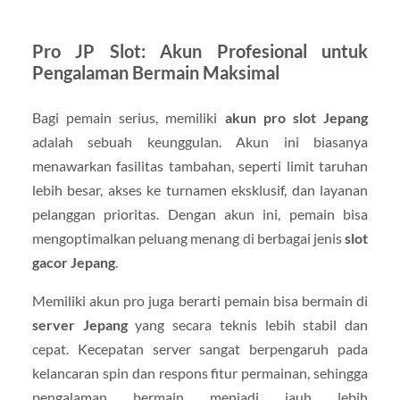
Pro JP Slot: Akun Profesional untuk
Pengalaman Bermain Maksimal
Bagi pemain serius, memiliki
akun pro slot Jepang
adalah sebuah keunggulan. Akun ini biasanya
menawarkan fasilitas tambahan, seperti limit taruhan
lebih besar, akses ke turnamen eksklusif, dan layanan
pelanggan prioritas. Dengan akun ini, pemain bisa
mengoptimalkan peluang menang di berbagai jenis
slot
gacor Jepang
.
Memiliki akun pro juga berarti pemain bisa bermain di
server Jepang
yang secara teknis lebih stabil dan
cepat. Kecepatan server sangat berpengaruh pada
kelancaran spin dan respons fitur permainan, sehingga
pengalaman bermain menjadi jauh lebih