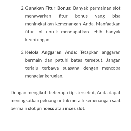
Gunakan Fitur Bonus
: Banyak permainan slot
menawarkan fitur bonus yang bisa
meningkatkan kemenangan Anda. Manfaatkan
fitur ini untuk mendapatkan lebih banyak
keuntungan.
Kelola Anggaran Anda
: Tetapkan anggaran
bermain dan patuhi batas tersebut. Jangan
terlalu terbawa suasana dengan mencoba
mengejar kerugian.
Dengan mengikuti beberapa tips tersebut, Anda dapat
meningkatkan peluang untuk meraih kemenangan saat
bermain
slot princess
atau
inces slot
.