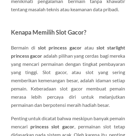
menikmati pengalaman bermain tanpa khawatir
tentang masalah teknis atau keamanan data pribadi.
Kenapa Memilih Slot Gacor?
Bermain di
slot princess gacor
atau
slot starlight
princess gacor
adalah pilihan yang cerdas bagi mereka
yang mencari permainan dengan tingkat pembayaran
yang tinggi. Slot gacor, atau slot yang sering
memberikan kemenangan besar, adalah idaman setiap
pemain. Keberadaan slot gacor membuat pemain
merasa lebih percaya diri untuk melanjutkan
permainan dan berpotensi meraih hadiah besar.
Penting untuk dicatat bahwa meskipun banyak pemain
mencari
princess slot gacor
, permainan slot tetap
didasarkan pada sistem acak. Oleh karena itu, penting