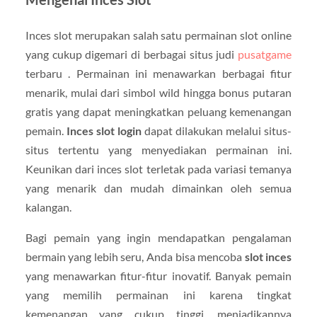
Inces slot merupakan salah satu permainan slot online
yang cukup digemari di berbagai situs judi
pusatgame
terbaru . Permainan ini menawarkan berbagai fitur
menarik, mulai dari simbol wild hingga bonus putaran
gratis yang dapat meningkatkan peluang kemenangan
pemain.
Inces slot login
dapat dilakukan melalui situs-
situs tertentu yang menyediakan permainan ini.
Keunikan dari inces slot terletak pada variasi temanya
yang menarik dan mudah dimainkan oleh semua
kalangan.
Bagi pemain yang ingin mendapatkan pengalaman
bermain yang lebih seru, Anda bisa mencoba
slot inces
yang menawarkan fitur-fitur inovatif. Banyak pemain
yang memilih permainan ini karena tingkat
kemenangan yang cukup tinggi, menjadikannya