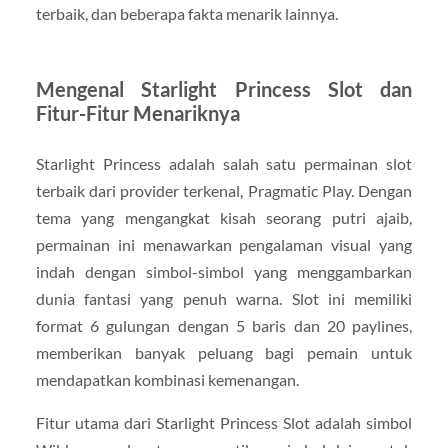
terbaik, dan beberapa fakta menarik lainnya.
Mengenal Starlight Princess Slot dan
Fitur-Fitur Menariknya
Starlight Princess adalah salah satu permainan slot
terbaik dari provider terkenal, Pragmatic Play. Dengan
tema yang mengangkat kisah seorang putri ajaib,
permainan ini menawarkan pengalaman visual yang
indah dengan simbol-simbol yang menggambarkan
dunia fantasi yang penuh warna. Slot ini memiliki
format 6 gulungan dengan 5 baris dan 20 paylines,
memberikan banyak peluang bagi pemain untuk
mendapatkan kombinasi kemenangan.
Fitur utama dari Starlight Princess Slot adalah simbol