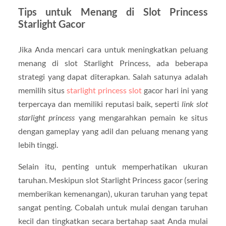
Tips untuk Menang di Slot Princess
Starlight Gacor
Jika Anda mencari cara untuk meningkatkan peluang
menang di slot Starlight Princess, ada beberapa
strategi yang dapat diterapkan. Salah satunya adalah
memilih situs
starlight princess slot
gacor hari ini yang
terpercaya dan memiliki reputasi baik, seperti
link slot
starlight princess
yang mengarahkan pemain ke situs
dengan gameplay yang adil dan peluang menang yang
lebih tinggi.
Selain itu, penting untuk memperhatikan ukuran
taruhan. Meskipun slot Starlight Princess gacor (sering
memberikan kemenangan), ukuran taruhan yang tepat
sangat penting. Cobalah untuk mulai dengan taruhan
kecil dan tingkatkan secara bertahap saat Anda mulai