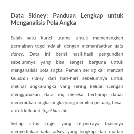
Data Sidney: Panduan Lengkap untuk
Menganalisis Pola Angka
Salah satu kunci utama untuk memenangkan
permainan togel adalah dengan memanfaatkan
data
sidney
. Data ini berisi hasil-hasil pengundian
sebelumnya yang bisa sangat berguna untuk
menganalisis pola angka. Pemain sering kali mencari
keluaran sidney
dari hari-hari sebelumnya untuk
melihat angka-angka yang sering keluar. Dengan
menggunakan data ini, mereka berharap dapat
menemukan angka-angka yang memiliki peluang besar
untuk keluar di
togel hari ini
.
Setiap situs togel yang terpercaya biasanya
menyediakan
data sidney
yang lengkap dan mudah