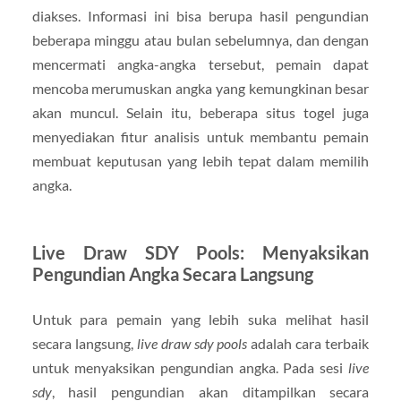
diakses. Informasi ini bisa berupa hasil pengundian
beberapa minggu atau bulan sebelumnya, dan dengan
mencermati angka-angka tersebut, pemain dapat
mencoba merumuskan angka yang kemungkinan besar
akan muncul. Selain itu, beberapa situs togel juga
menyediakan fitur analisis untuk membantu pemain
membuat keputusan yang lebih tepat dalam memilih
angka.
Live Draw SDY Pools: Menyaksikan
Pengundian Angka Secara Langsung
Untuk para pemain yang lebih suka melihat hasil
secara langsung,
live draw sdy pools
adalah cara terbaik
untuk menyaksikan pengundian angka. Pada sesi
live
sdy
, hasil pengundian akan ditampilkan secara