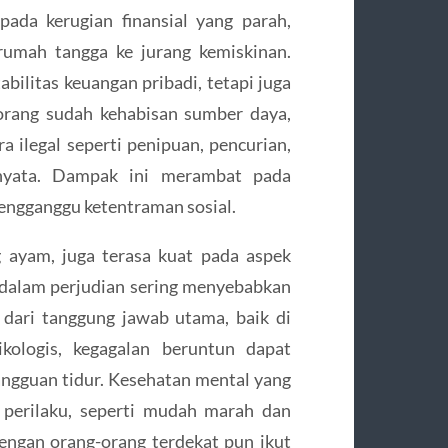
 pada kerugian finansial yang parah,
umah tangga ke jurang kemiskinan.
bilitas keuangan pribadi, tetapi juga
orang sudah kehabisan sumber daya,
 ilegal seperti penipuan, pencurian,
nyata. Dampak ini merambat pada
engganggu ketentraman sosial.
 ayam, juga terasa kuat pada aspek
ns dalam perjudian sering menyebabkan
 dari tanggung jawab utama, baik di
kologis, kegagalan beruntun dapat
angguan tidur. Kesehatan mental yang
 perilaku, seperti mudah marah dan
dengan orang-orang terdekat pun ikut