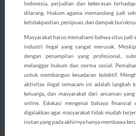
Indonesia, perjudian dan kekerasan terhad
dilarang. Hukum agama memandang judi seb
ketidakpastian, penipuan, dan dampak buruknya
Masyarakat harus memahami bahwa situs judi s
industri ilegal yang sangat merusak. Meskipu
dengan penampilan yang profesional, subs
melanggar hukum dan norma sosial. Pemaham
untuk membangun kesadaran kolektif. Mengh
aktivitas ilegal semacam ini adalah langkah k
keluarga, dan masyarakat dari ancaman yang
online. Edukasi mengenai bahaya finansial
digalakkan agar masyarakat tidak mudah terj
instan yang pada akhirnya hanya membawa keru