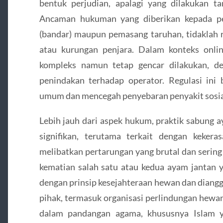
bentuk perjudian, apalagi yang dilakukan ta
Ancaman hukuman yang diberikan kepada pel
(bandar) maupun pemasang taruhan, tidaklah r
atau kurungan penjara. Dalam konteks onli
kompleks namun tetap gencar dilakukan, d
penindakan terhadap operator. Regulasi ini 
umum dan mencegah penyebaran penyakit sosial
Lebih jauh dari aspek hukum, praktik sabung 
signifikan, terutama terkait dengan keke
melibatkan pertarungan yang brutal dan sering
kematian salah satu atau kedua ayam jantan y
dengan prinsip kesejahteraan hewan dan diang
pihak, termasuk organisasi perlindungan hewan
dalam pandangan agama, khususnya Islam y