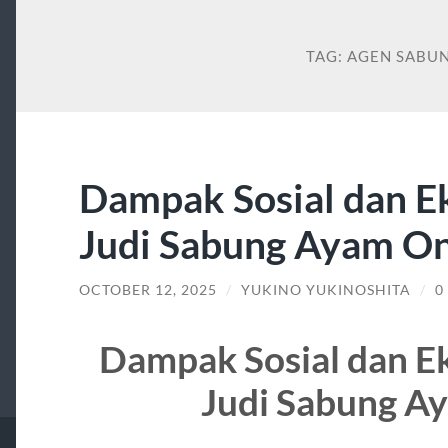
TAG:
AGEN SABU
Dampak Sosial dan Ek
Judi Sabung Ayam On
OCTOBER 12, 2025
/
YUKINO YUKINOSHITA
/
0
Dampak Sosial dan Ek
Judi Sabung A