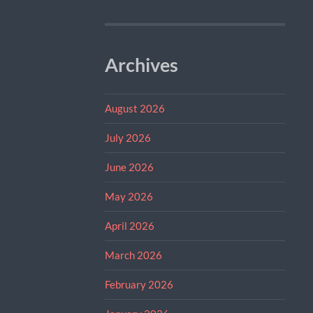
Archives
August 2026
July 2026
June 2026
May 2026
April 2026
March 2026
February 2026