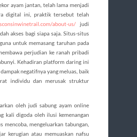
ekor ayam jantan, telah lama menjadi
digital ini, praktik tersebut telah
consinwinetrail.com/about-us/
judi
 akses bagi siapa saja. Situs-situs
gguna untuk memasang taruhan pada
 membawa perjudian ke ranah pribadi
mbunyi. Kehadiran platform daring ini
 dampak negatifnya yang meluas, baik
rat individu dan merusak struktur
warkan oleh judi sabung ayam online
ng kali digoda oleh ilusi kemenangan
us mencoba, mengeluarkan tabungan,
jar kerugian atau memuaskan nafsu