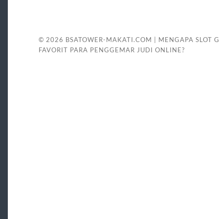
© 2026
BSATOWER-MAKATI.COM | MENGAPA SLOT G
FAVORIT PARA PENGGEMAR JUDI ONLINE?