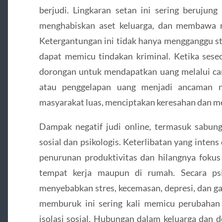
berjudi. Lingkaran setan ini sering berujung
menghabiskan aset keluarga, dan membawa r
Ketergantungan ini tidak hanya mengganggu sta
dapat memicu tindakan kriminal. Ketika sese
dorongan untuk mendapatkan uang melalui cara
atau penggelapan uang menjadi ancaman 
masyarakat luas, menciptakan keresahan dan m
Dampak negatif judi online, termasuk sabung
sosial dan psikologis. Keterlibatan yang inte
penurunan produktivitas dan hilangnya fokus
tempat kerja maupun di rumah. Secara psi
menyebabkan stres, kecemasan, depresi, dan g
memburuk ini sering kali memicu perubahan
isolasi sosial. Hubungan dalam keluarga dan 