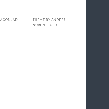
ACOR JADI
THEME BY
ANDERS
NORÉN
—
UP ↑